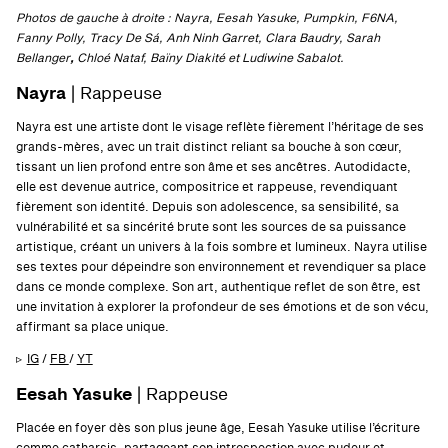
Photos de gauche à droite : Nayra, Eesah Yasuke, Pumpkin, F6NA,
Fanny Polly, Tracy De Sá, Anh Ninh Garret, Clara Baudry, Sarah
Bellanger
,
Chloé Nataf, Baïny Diakité et Ludiwine Sabalot.
Nayra
| Rappeuse
Nayra est une artiste dont le visage reflète fièrement l’héritage de ses
grands-mères, avec un trait distinct reliant sa bouche à son cœur,
tissant un lien profond entre son âme et ses ancêtres. Autodidacte,
elle est devenue autrice, compositrice et rappeuse, revendiquant
fièrement son identité. Depuis son adolescence, sa sensibilité, sa
vulnérabilité et sa sincérité brute sont les sources de sa puissance
artistique, créant un univers à la fois sombre et lumineux. Nayra utilise
ses textes pour dépeindre son environnement et revendiquer sa place
dans ce monde complexe. Son art, authentique reflet de son être, est
une invitation à explorer la profondeur de ses émotions et de son vécu,
affirmant sa place unique.
▹
IG
/
FB
/
YT
Eesah Yasuke
| Rappeuse
Placée en foyer dès son plus jeune âge, Eesah Yasuke utilise l’écriture