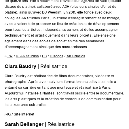
de quinze ans. Elle a notamment travaillé sur
Agartha
de Vald (double
disque de platine), collaboré avec A2H (plusieurs singles d’or et de
platine), ainsi qu’avec DJ Weedim. En 2011, elle fonde avec deux
collègues AK Studios Paris, un studio d’enregistrement et de mixage,
avec la volonté de proposer un lieu de création et de développement
pour tous les artistes, indépendants ou non, et de les accompagner
techniquement et artistiquement dans leurs projets. Elle enseigne
également dans des écoles de son et anime des séminaires
d’accompagnement ainsi que des masterclasses.
▹
TW
/
IG AK Studios
/
FB
/
Discogs
/
AK Studios
Clara Baudry
| Réalisatrice
Clara Baudry est réalisatrice de films documentaires, vidéaste et
photographe. Après avoir suivi une formation en audiovisuel, elle a
entamé sa carrière en tant que monteuse et réalisatrice à Paris.
Aujourd’hui installée à Nantes, son travail oscille entre le documentaire,
les arts plastiques et la création de contenus de communication pour
les structures culturelles.
▹
IG
/
Site Internet
Sarah Bellanger
| Réalisatrice