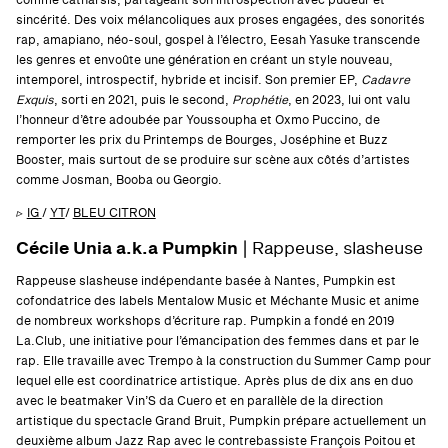
comme catharsis, partageant son introspection avec pudeur et
sincérité. Des voix mélancoliques aux proses engagées, des sonorités
rap, amapiano, néo-soul, gospel à l’électro, Eesah Yasuke transcende
les genres et envoûte une génération en créant un style nouveau,
intemporel, introspectif, hybride et incisif. Son premier EP,
Cadavre
Exquis
, sorti en 2021, puis le second,
Prophétie
, en 2023, lui ont valu
l’honneur d’être adoubée par Youssoupha et Oxmo Puccino, de
remporter les prix du Printemps de Bourges, Joséphine et Buzz
Booster, mais surtout de se produire sur scène aux côtés d’artistes
comme Josman, Booba ou Georgio.
▹
IG
/
YT
/
BLEU CITRON
Cécile Unia a.k.a Pumpkin
| Rappeuse, slasheuse
Rappeuse slasheuse indépendante basée à Nantes, Pumpkin est
cofondatrice des labels Mentalow Music et Méchante Music et anime
de nombreux workshops d’écriture rap. Pumpkin a fondé en 2019
La.Club, une initiative pour l’émancipation des femmes dans et par le
rap. Elle travaille avec Trempo à la construction du Summer Camp pour
lequel elle est coordinatrice artistique. Après plus de dix ans en duo
avec le beatmaker Vin’S da Cuero et en parallèle de la direction
artistique du spectacle Grand Bruit, Pumpkin prépare actuellement un
deuxième album Jazz Rap avec le contrebassiste François Poitou et