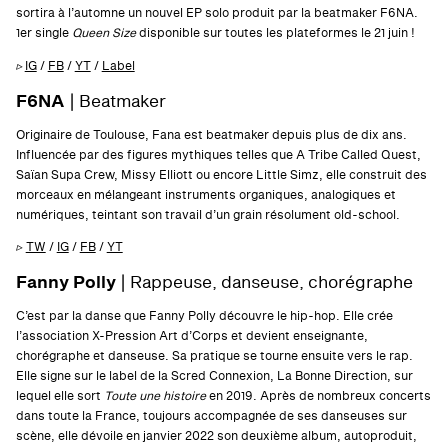
sortira à l’automne un nouvel EP solo produit par la beatmaker F6NA.
1er single
Queen Size
disponible sur toutes les plateformes le 21 juin !
▹
IG
/
FB
/
YT
/
Label
F6NA
| Beatmaker
Originaire de Toulouse, Fana est beatmaker depuis plus de dix ans.
Influencée par des figures mythiques telles que A Tribe Called Quest,
Saïan Supa Crew, Missy Elliott ou encore Little Simz, elle construit des
morceaux en mélangeant instruments organiques, analogiques et
numériques, teintant son travail d’un grain résolument old-school.
▹
TW
/
IG
/
FB
/
YT
Fanny Polly
| Rappeuse, danseuse, chorégraphe
C’est par la danse que Fanny Polly découvre le hip-hop. Elle crée
l’association X-Pression Art d’Corps et devient enseignante,
chorégraphe et danseuse. Sa pratique se tourne ensuite vers le rap.
Elle signe sur le label de la Scred Connexion, La Bonne Direction, sur
lequel elle sort
Toute une histoire
en 2019. Après de nombreux concerts
dans toute la France, toujours accompagnée de ses danseuses sur
scène, elle dévoile en janvier 2022 son deuxième album, autoproduit,