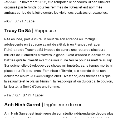
Rebelle
. En novembre 2022, elle remporte le concours Urban Shakers
organisé par le fonds pour les femmes de l’Oréal et est nommée
ambassadrice de la lutte contre les violences sexistes et sexuelles.
▹
IG
/
FB
/
YT
/
Label
Tracy De Sá
| Rappeuse
Née en Inde, partie vivre un bout de son enfance au Portugal,
adolescente en Espagne avant de s’établir en France : retracer
l’itinéraire de Tracy de Sá impose de suivre une route de plusieurs
milliers de kilomètres à travers le globe. C’est d’abord la danse et les
battles qu’elle investit avant de saisir une feuille pour se mettre au rap.
Sur scène, elle développe des shows millimétrés, sans temps morts ni
place pour l’à-peu-près. Féministe affirmée, elle aborde dans son
deuxième album
In Power
(signé chez Ovastand) des thèmes tels que
la sexualité et le plaisir féminin, la réappropriation du corps, le pouvoir,
la liberté, la fierté d’être une femme.
▹
TW
/
IG
/
FB
/
YT
/
Label
Anh Ninh Garret
| Ingénieure du son
Anh Ninh Garret est ingénieure du son studio indépendante depuis plus