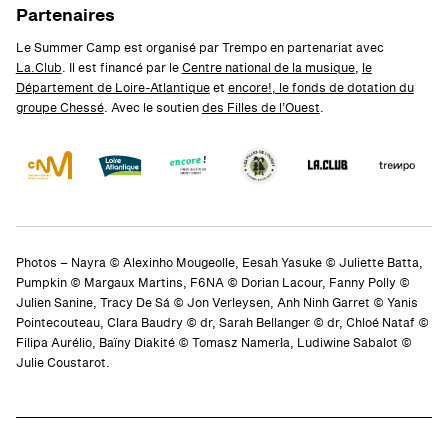
Partenaires
Le Summer Camp est organisé par Trempo en partenariat avec
La.Club
. Il est financé par le
Centre national de la musique
,
le
Département de Loire-Atlantique
et
encore!, le fonds de dotation du
groupe Chessé
. Avec le soutien
des Filles de l’Ouest
.
Photos – Nayra © Alexinho Mougeolle, Eesah Yasuke © Juliette Batta,
Pumpkin © Margaux Martins, F6NA © Dorian Lacour, Fanny Polly ©
Julien Sanine, Tracy De Sá © Jon Verleysen, Anh Ninh Garret © Yanis
Pointecouteau, Clara Baudry © dr, Sarah Bellanger © dr, Chloé Nataf ©
Filipa Aurélio, Baïny Diakité © Tomasz Namerła, Ludiwine Sabalot ©
Julie Coustarot.