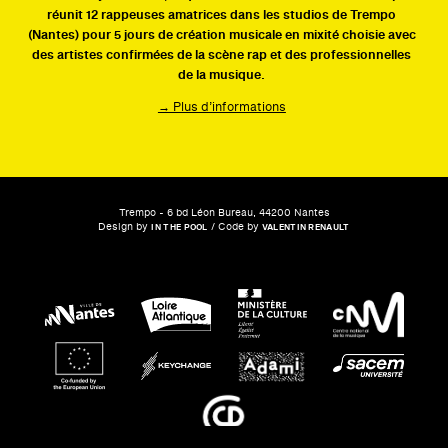
réunit 12 rappeuses amatrices dans les studios de Trempo
(Nantes) pour 5 jours de création musicale en mixité choisie avec
des artistes confirmées de la scène rap et des professionnelles
de la musique.
→ Plus d’informations
Trempo - 6 bd Léon Bureau, 44200 Nantes
Design by
/ Code by
IN THE POOL
VALENTIN RENAULT