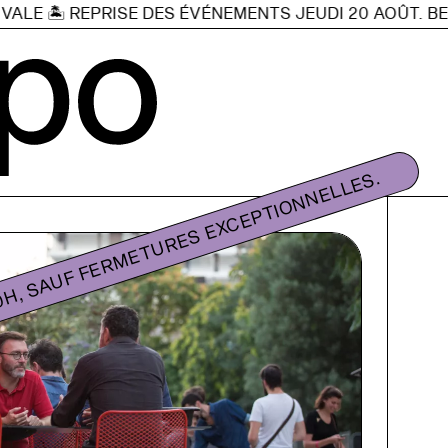
ALE 🏝️ REPRISE DES ÉVÉNEMENTS JEUDI 20 AOÛT. BEL 
20H, SAUF FERMETURES EXCEPTIONNELLES.