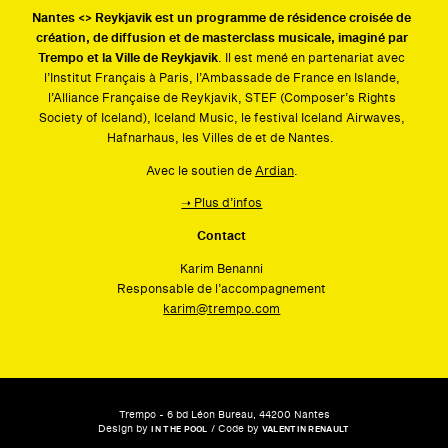
Nantes <> Reykjavik est un programme de résidence croisée de
création, de diffusion et de masterclass musicale, imaginé par
Trempo et la Ville de Reykjavik
. Il est mené en partenariat avec
l’Institut Français à Paris, l’Ambassade de France en Islande,
l’Alliance Française de Reykjavik, STEF (Composer’s Rights
Society of Iceland), Iceland Music, le festival Iceland Airwaves,
Hafnarhaus, les Villes de et de Nantes.
Avec le soutien de
Ardian
.
➝ Plus d’infos
Contact
Karim Benanni
Responsable de l’accompagnement
karim@trempo.com
Trempo - 6 bd Léon Bureau, 44200 Nantes
Design by
/ Code by
IN THE POOL
VALENTIN RENAULT