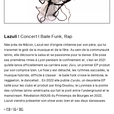
Lazuli
I Concert I Baile Funk, Rap
Née près de Mâcon, Lazuli est d’origine chilienne par son père, qui lui
transmet le goût de la musique et de la fête. Au sein de la communauté
latino, elle découvre la salsa et se passionne pour la danse. Elle pose
ses premières rimes à Lyon pendant le confinement et, c’est en 2021
qu’elle lance officiellement sa carrière avec
Zero,
un premier EP produit
par son complice Izen. Le flow y est détaché, les rythmes saccadés, la
musique hybride, difficile à classer : le baile funk croise le dembow, le
reggaeton, le dancehall… En 2022 elle publie
Cardio
, un deuxième EP
taillé pour les clubs et produit par King Doudou, le Lyonnais à la pointe
des rythmes latino-américains qui fait le pont entre l’underground et le
mainstream. Révélation iNOUïS du Printemps de Bourges en 2022,
Lazuli viendra présenter son show avec Izen et ses deux danseuses.
▹
FB
/
IG
/
BC