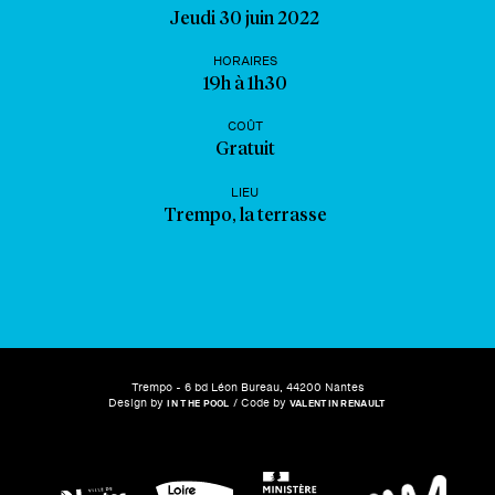
Jeudi 30 juin 2022
HORAIRES
19h à 1h30
COÛT
Gratuit
LIEU
Trempo, la terrasse
Trempo - 6 bd Léon Bureau, 44200 Nantes
Design by
/ Code by
IN THE POOL
VALENTIN RENAULT