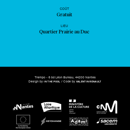
COÛT
Gratuit
LIEU
Quartier Prairie au Duc
Trempo - 6 bd Léon Bureau, 44200 Nantes
Design by
/ Code by
IN THE POOL
VALENTIN RENAULT