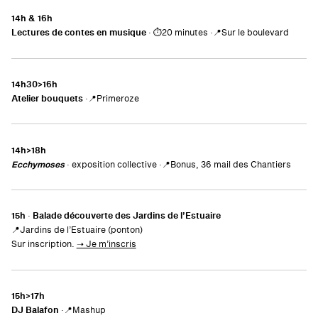
14h & 16h
Lectures de contes en musique
· ⏱️20 minutes ·📍Sur le boulevard
14h30>16h
Atelier bouquets
·
📍Primeroze
14h>18h
Ecchymoses
· exposition collective ·📍Bonus, 36 mail des Chantiers
15h
·
Balade découverte des Jardins de l’Estuaire
📍Jardins de l’Estuaire (ponton)
Sur inscription.
➝ Je m’inscris
15h>17h
DJ Balafon
·📍Mashup