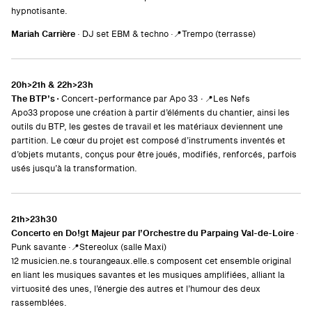
hypnotisante.
Mariah Carrière
· DJ set EBM & techno ·
📍Trempo (terrasse)
20h>21h & 22h>23h
The BTP’s
·
Concert-performance par Apo 33
·
📍Les Nefs
Apo33 propose une création à partir d’éléments du chantier, ainsi les
outils du BTP, les gestes de travail et les matériaux deviennent une
partition. Le cœur du projet est composé d’instruments inventés et
d’objets mutants, conçus pour être joués, modifiés, renforcés, parfois
usés jusqu’à la transformation.
21h>23h30
Concerto en Do!gt Majeur
par l’Orchestre du Parpaing Val-de-Loire
·
Punk savante ·📍Stereolux (salle Maxi)
12 musicien.ne.s tourangeaux.elle.s composent cet ensemble original
en liant les musiques savantes et les musiques amplifiées, alliant la
virtuosité des unes, l’énergie des autres et l’humour des deux
rassemblées.