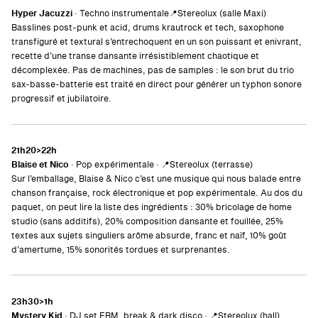
Hyper Jacuzzi
· Techno instrumentale
📍Stereolux (salle Maxi)
Basslines post-punk et acid, drums krautrock et tech, saxophone
transfiguré et textural s’entrechoquent en un son puissant et enivrant,
recette d’une transe dansante irrésistiblement chaotique et
décomplexée. Pas de machines, pas de samples : le son brut du trio
sax-basse-batterie est traité en direct pour générer un typhon sonore
progressif et jubilatoire.
21h20>22h
Blaise et Nico
· Pop expérimentale · 📍Stereolux (terrasse)
Sur l’emballage, Blaise & Nico c’est une musique qui nous balade entre
chanson française, rock électronique et pop expérimentale. Au dos du
paquet, on peut lire la liste des ingrédients : 30% bricolage de home
studio (sans additifs), 20% composition dansante et fouillée, 25%
textes aux sujets singuliers arôme absurde, franc et naïf, 10% goût
d’amertume, 15% sonorités tordues et surprenantes.
23h30>1h
Mystery Kid
· DJ set EBM, break & dark disco · 📍Stereolux (hall)