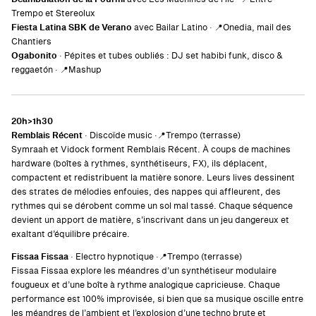
Trempo et Stereolux
Fiesta Latina SBK de Verano
avec Bailar Latino · 📍Onedia, mail des
Chantiers
Ogabonito
· Pépites et tubes oubliés : DJ set habibi funk, disco &
reggaetón · 📍Mashup
20h>1h30
Remblais Récent
· Discoïde music ·📍Trempo (terrasse)
Symraah et Vidock forment Remblais Récent. À coups de machines
hardware (boîtes à rythmes, synthétiseurs, FX), ils déplacent,
compactent et redistribuent la matière sonore. Leurs lives dessinent
des strates de mélodies enfouies, des nappes qui affleurent, des
rythmes qui se dérobent comme un sol mal tassé. Chaque séquence
devient un apport de matière, s’inscrivant dans un jeu dangereux et
exaltant d’équilibre précaire.
Fissaa Fissaa
· Electro hypnotique ·📍Trempo (terrasse)
Fissaa Fissaa explore les méandres d’un synthétiseur modulaire
fougueux et d’une boîte à rythme analogique capricieuse. Chaque
performance est 100% improvisée, si bien que sa musique oscille entre
les méandres de l’ambient et l’explosion d’une techno brute et