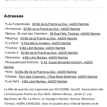
Adresses
📍Les Funambules :
83 Bd de la Prairie au Duc, 44200 Nantes
📍Primeroze :
65 Bd de la Prairie au Duc, 44200 Nantes
📍Bonus, 36 mail des Chantiers :
39 Rue Félix Thomas, 44000 Nantes
📍Mashup :
63 Bd de la Prairie au Duc, 44200 Nantes
📍La Perm’ :
6 Rue Maya Angelou, 44200 Nantes
📍Trempo :
6 Bd Léon Bureau, 44200 Nantes
📍Jardin C :
62 Bd de la Prairie au Duc, 44200 Nantes
📍Stereolux :
4 Bd Léon Bureau, 44200 Nantes
📍Rouquemoute Éditions :
6 All. Susan Brownell Anthony, 44200
Nantes
📍Eklo :
63 Bis Bd de la Prairie au Duc, 44200 Nantes
📍Onedia :
Parc des Chantiers, 7 Rue René Siegfried, 44200 Nantes
📍Les Nefs :
4 Bd Léon Bureau, 44200 Nantes
La fête de quartier est organisée par ACCOORD, Apo33, Association des
commerçants Prairie au Duc Nefs, Ateliers Bonus, Jardin C, Les
Machines de l’Île, La Perm, Le Voyage à Nantes, Samoa, Stereolux,
Trempo, HORA (UNACOD).
Avec le soutien de la Ville de Nantes et de