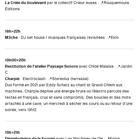
La Criée du boulevard
par le collectif Crieur·euses · 📍Rouquemoute
Éditions
18h>22h
M3che
· DJ set house / musiques françaises revisitées ·📍Eklo
19h00>20h
Restitution de l’atelier Paysage Sonore
avec Chloé Malaise · 📍Jardin
C
Charpie
· Electroclash · 📍Stereolux (terrasse)
Duo formé en 2021 par Eddy Schatz au chant et Grand Chlem aux
machines, Charpie déploie une énergie brute où l’électro percute des
textes en français, crus et sans compromis. Des boucles et des mots
arrachés à une cave, un mercredi à sécher les cours ou au retour d’une
soirée, vers 13h12.
19h>21h
Déambulation de la Fourmi
avec Les Machines de l’île · 📍Entre