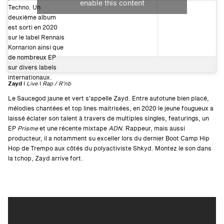
enable this content
Techno. Un
deuxième album
est sorti en 2020
sur le label Rennais
Kornarion ainsi que
de nombreux EP
sur divers labels
internationaux.
Zayd
I
Live
I
Rap / R’nb
Le Saucegod jaune et vert s’appelle Zayd. Entre autotune bien placé,
mélodies chantées et top lines maitrisées, en 2020 le jeune fougueux a
laissé éclater son talent à travers de multiples singles, featurings, un
EP
Prisme
et une récente mixtape
ADN
. Rappeur, mais aussi
producteur, il a notamment su exceller lors du dernier Boot Camp Hip
Hop de Trempo aux côtés du polyactiviste Shkyd. Montez le son dans
la tchop, Zayd arrive fort.