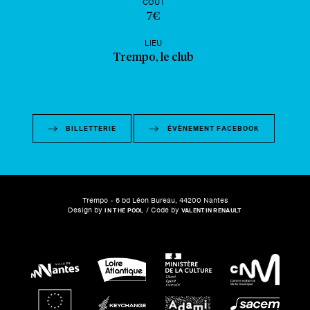
COÛT
7€
LIEU
Trempo, le club
BILLETTERIE
ÉVÈNEMENT FACEBOOK
Trempo - 6 bd Léon Bureau, 44200 Nantes
Design by
/ Code by
IN THE POOL
VALENTIN RENAULT