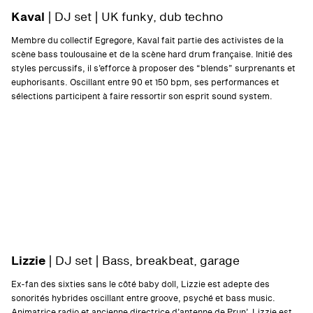
Kaval
| DJ set |
UK funky, dub techno
Membre du collectif Egregore, Kaval fait partie des activistes de la
scène bass toulousaine et de la scène hard drum française. Initié des
styles percussifs, il s’efforce à proposer des “blends” surprenants et
euphorisants. Oscillant entre 90 et 150 bpm, ses performances et
sélections participent à faire ressortir son esprit sound system.
Lizzie
| DJ set |
Bass, breakbeat, garage
Ex-fan des sixties sans le côté baby doll, Lizzie est adepte des
sonorités hybrides oscillant entre groove, psyché et bass music.
Animatrice radio et ancienne directrice d’antenne de Prun’, Lizzie est