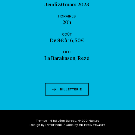
Jeudi 30 mars 2023
HORAIRES
20h
COÛT
De 8€ à 16,50€
LIEU
La Barakason, Rezé
BILLETTERIE
Trempo - 6 bd Léon Bureau, 44200 Nantes
Design by
/ Code by
IN THE POOL
VALENTIN RENAULT