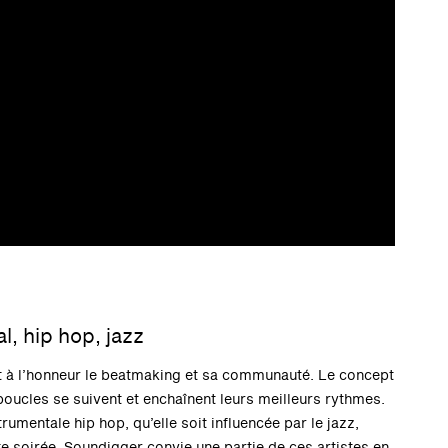
l, hip hop, jazz
t à l’honneur le beatmaking et sa communauté. Le concept
e boucles se suivent et enchaînent leurs meilleurs rythmes.
rumentale hip hop, qu’elle soit influencée par le jazz,
te soirée, Soundigger convie une partie de ces artistes en