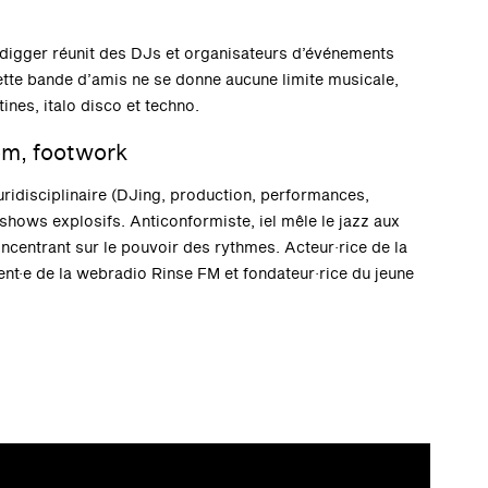
undigger réunit des DJs et organisateurs d’événements
tte bande d’amis ne se donne aucune limite musicale,
tines, italo disco et techno.
oom, footwork
pluridisciplinaire (DJing, production, performances,
s shows explosifs. Anticonformiste, iel mêle le jazz aux
ncentrant sur le pouvoir des rythmes. Acteur·rice de la
dent·e de la webradio Rinse FM et fondateur·rice du jeune