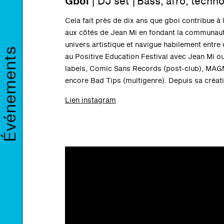
Gboi
| DJ set | Bass, afro, techn
Cela fait près de dix ans que gboi contribue à 
aux côtés de Jean Mi en fondant la communauté
univers artistique et navigue habilement entre
Événements
au Positive Education Festival avec Jean Mi o
labels, Comic Sans Records (post-club), MAGM
encore Bad Tips (multigenre). Depuis sa créat
Lien instagram