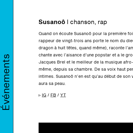
Susanoô
I
chanson, rap
Quand on écoute Susanoô pour la première fois,
rappeur de vingt-trois ans porte le nom du die
dragon à huit têtes, quand même), raconte l’a
chante avec l’aisance d’une popstar et a le gr
Événements
Jacques Brel et le meilleur de la musique afro-a
même, depuis sa chambre. De sa voix haut perc
intimes. Susanoô nʼen est qu’au début de son vo
aura sa peau.
▹
IG
/
FB
/
YT