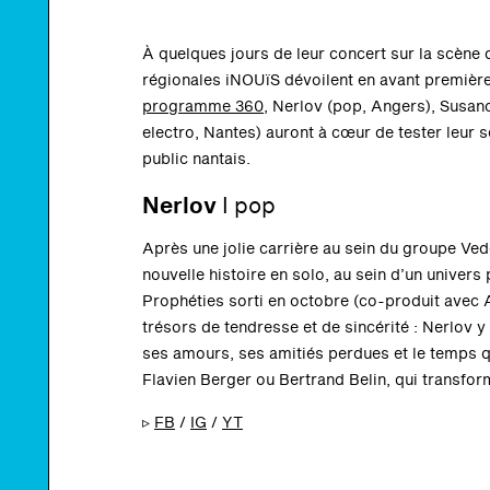
À quelques jours de leur concert sur la scène 
régionales iNOUïS dévoilent en avant premièr
programme 360
, Nerlov (pop, Angers), Susan
electro, Nantes) auront à cœur de tester leur 
public nantais.
Nerlov
I
pop
Après une jolie carrière au sein du groupe Ve
nouvelle histoire en solo, au sein d’un univers
Prophéties sorti en octobre (co-produit avec 
trésors de tendresse et de sincérité : Nerlov y
ses amours, ses amitiés perdues et le temps q
Flavien Berger ou Bertrand Belin, qui transfor
▹
FB
/
IG
/
YT