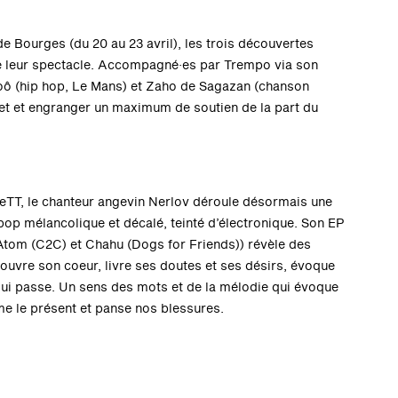
de Bourges (du 20 au 23 avril), les trois découvertes
e leur spectacle. Accompagné·es par Trempo via son
oô (hip hop, Le Mans) et Zaho de Sagazan (chanson
set et engranger un maximum de soutien de la part du
deTT, le chanteur angevin Nerlov déroule désormais une
 pop mélancolique et décalé, teinté d’électronique. Son EP
Atom (C2C) et Chahu (Dogs for Friends)) révèle des
 ouvre son coeur, livre ses doutes et ses désirs, évoque
ui passe. Un sens des mots et de la mélodie qui évoque
me le présent et panse nos blessures.