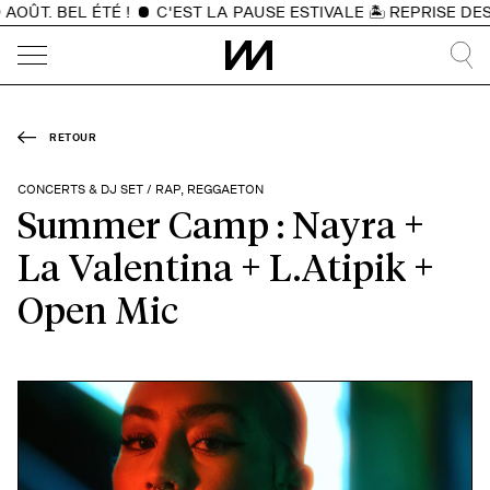
ÛT. BEL ÉTÉ !
C'EST LA PAUSE ESTIVALE 🏝️ REPRISE DES 
RETOUR
CONCERTS & DJ SET / RAP, REGGAETON
Summer Camp : Nayra +
La Valentina + L.Atipik +
Open Mic