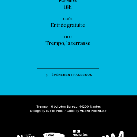
HORAIRES
18h
COÛT
Entrée gratuite
LIEU
Trempo, la terrasse
ÉVÈNEMENT FACEBOOK
Trempo - 6 bd Léon Bureau, 44200 Nantes
Design by
/ Code by
IN THE POOL
VALENTIN RENAULT