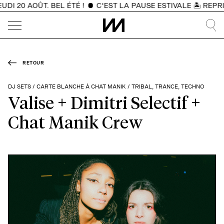
I 20 AOÛT. BEL ÉTÉ !
C'EST LA PAUSE ESTIVALE 🏝️ REPRI
RETOUR
DJ SETS / CARTE BLANCHE À CHAT MANIK / TRIBAL, TRANCE, TECHNO
Valise + Dimitri Selectif +
Chat Manik Crew