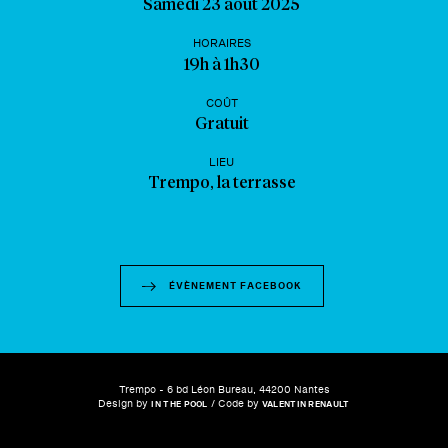
Samedi 23 août 2025
HORAIRES
19h à 1h30
COÛT
Gratuit
LIEU
Trempo, la terrasse
ÉVÈNEMENT FACEBOOK
Trempo - 6 bd Léon Bureau, 44200 Nantes
Design by
/ Code by
IN THE POOL
VALENTIN RENAULT