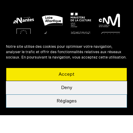
Notre site utilise des cookies pour optimiser votre navigation,
analyser le trafic et offrir des fonctionnalités relatives aux réseaux
sociaux. En poursuivant la navigation, vous acceptez cette utilisation.
Accept
NEWSLETTERS
UNE QUESTION ?
Deny
UNE QUESTION ?
PRIVATISATION
Réglages
MENTIONS LÉGALES
Événements