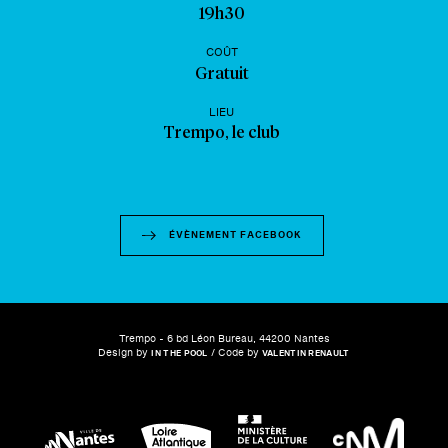
19h30
COÛT
Gratuit
LIEU
Trempo, le club
ÉVÈNEMENT FACEBOOK
Trempo - 6 bd Léon Bureau, 44200 Nantes
Design by
/ Code by
IN THE POOL
VALENTIN RENAULT