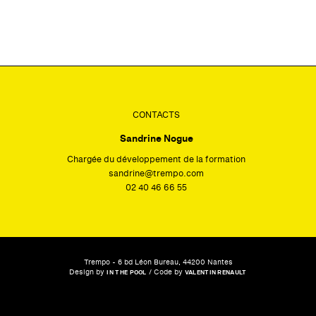
CONTACTS
Sandrine Nogue
Chargée du développement de la formation
sandrine@trempo.com
02 40 46 66 55
Trempo - 6 bd Léon Bureau, 44200 Nantes
Design by
/ Code by
IN THE POOL
VALENTIN RENAULT