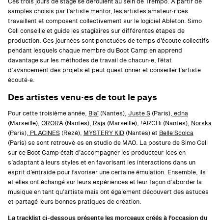
Ces trois jours de stage se déroulent au sein de Trempo. À partir de
samples choisis par l’artiste mentor, les artistes amateur·rices
travaillent et composent collectivement sur le logiciel Ableton. Simo
Cell conseille et guide les stagiaires sur différentes étapes de
production. Ces journées sont ponctuées de temps d’écoute
collectifs
pendant lesquels chaque membre du Boot Camp en apprend
davantage sur les méthodes de travail de chacun·e, l’état
d’avancement des projets et peut questionner et conseiller l’artiste
écouté·e.
Des artistes venu·es de tout le pays
Pour cette troisième année,
Blaï
(Nantes),
Juste S
(Paris),
edna
(Marseille),
ORORA
(Nantes),
Raja
(Marseille), !ARCHi (Nantes),
Norska
(Paris),
PLACINES
(Rezé),
MYSTERY KID
(Nantes) et
Belle Scolca
(Paris) se sont retrouvé·es en studio de MAO. La posture de Simo Cell
sur ce Boot Camp était d’accompagner les producteur·ices en
s’adaptant à leurs styles et en favorisant les interactions dans un
esprit d’entraide pour favoriser une certaine émulation. Ensemble, ils
et elles ont échangé sur leurs expériences et leur façon d’aborder la
musique en tant qu’artiste mais ont également découvert des astuces
et partagé leurs bonnes pratiques de création.
La tracklist ci-dessous présente les morceaux créés à l’occasion du