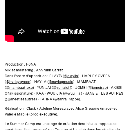
Production : F6NA
Mix et mastering : Anh Ninh Garret
Dans l’ordre d’apparition : ELAYÏS (
@elayiis
) · HVRLEY QVEEN
(
@hvrleyqveen
) · NAYLA (
@naylagmusic
) · MAMBAAT
(
@mambaat.exe
) · YUN JAÏ (
@yunjaioff
) · JOMEI (
@jomeirap
) · AKISSI
(
@akissignature
) · KAA · WUU JIA (
@wuu_jia
) · JANE ET LES AUTRES
(
@janeetlesautres
) · TAHRA (
@tahra_rappe
).
Réalisation : Clack / Adeline Moreau avec Alice Grégoire (image) et
Valérie Mabile (prod exécutive).
Le Summer Camp est un stage de création destiné aux rappeuses
amatrices. Il est organisé par Trempo et La.club dans les studios de