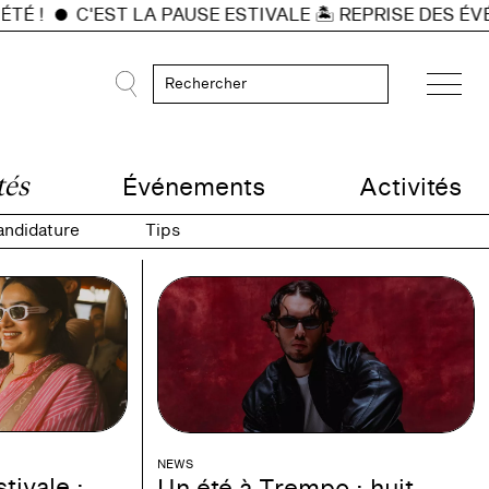
É !
C'EST LA PAUSE ESTIVALE 🏝️ REPRISE DES ÉVÉ
Événements
Activités
tés
andidature
Tips
NEWS
tivale :
Un été à Trempo : huit