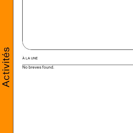
Activités
À LA UNE
No breves found.