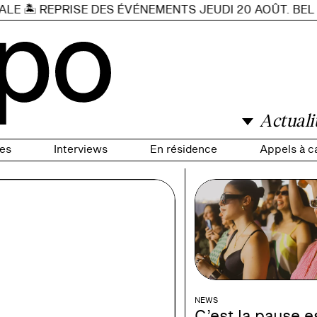
E 🏝️ REPRISE DES ÉVÉNEMENTS JEUDI 20 AOÛT. BEL ÉT
Actuali
es
Interviews
En résidence
Appels à c
NEWS
C’est la pause es