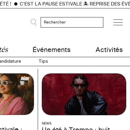
É !
C'EST LA PAUSE ESTIVALE 🏝️ REPRISE DES ÉVÉN
Événements
Activités
tés
andidature
Tips
NEWS
tivale :
Un été à Trempo : huit