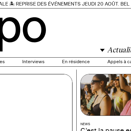
E 🏝️ REPRISE DES ÉVÉNEMENTS JEUDI 20 AOÛT. BEL ÉT
Actuali
es
Interviews
En résidence
Appels à c
NEWS
C’est la pause es