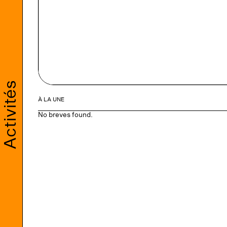
Activités
À LA UNE
No breves found.